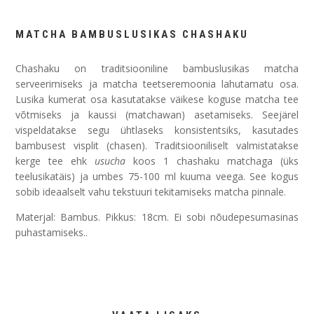
MATCHA BAMBUSLUSIKAS CHASHAKU
Chashaku on traditsiooniline bambuslusikas matcha
serveerimiseks ja matcha teetseremoonia lahutamatu osa.
Lusika kumerat osa kasutatakse väikese koguse matcha tee
võtmiseks ja kaussi (matchawan) asetamiseks. Seejärel
vispeldatakse segu ühtlaseks konsistentsiks, kasutades
bambusest visplit (chasen). Traditsiooniliselt valmistatakse
kerge tee ehk
usucha
koos 1 chashaku matchaga (üks
teelusikatäis) ja umbes 75-100 ml kuuma veega. See kogus
sobib ideaalselt vahu tekstuuri tekitamiseks matcha pinnale.
Materjal: Bambus. Pikkus: 18cm. Ei sobi nõudepesumasinas
puhastamiseks..