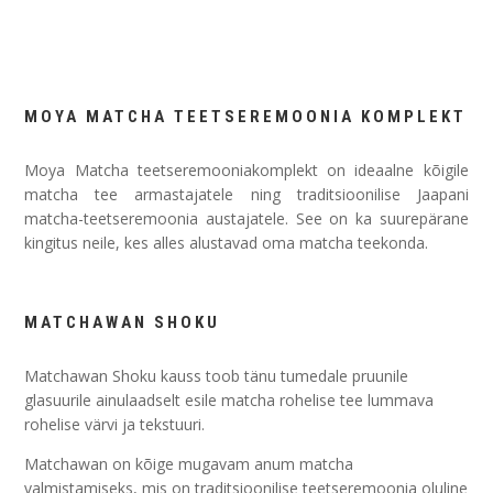
MOYA MATCHA TEETSEREMOONIA KOMPLEKT
Moya Matcha teetseremooniakomplekt on ideaalne kõigile
matcha tee armastajatele ning traditsioonilise Jaapani
matcha-teetseremoonia austajatele.
See on ka suurepärane
kingitus neile, kes alles alustavad oma matcha teekonda.
MATCHAWAN
SHOKU
Matchawan Shoku kauss toob tänu tumedale pruunile
glasuurile ainulaadselt esile matcha rohelise tee lummava
rohelise värvi ja tekstuuri.
Matchawan on kõige mugavam anum matcha
valmistamiseks, mis on traditsioonilise teetseremoonia oluline