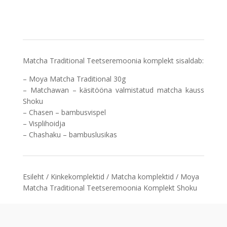
Teetseremoonia
Komplekt
Shoku
kogus
Matcha Traditional Teetseremoonia komplekt sisaldab:
–
Moya Matcha Traditional
30g
– Matchawan – käsitööna valmistatud matcha kauss
Shoku
–
Chasen – bambusvispel
–
Visplihoidja
–
Chashaku – bambuslusikas
Esileht
/
Kinkekomplektid
/
Matcha komplektid
/ Moya
Matcha Traditional Teetseremoonia Komplekt Shoku