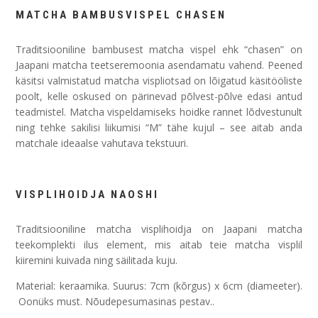
MATCHA BAMBUSVISPEL CHASEN
Traditsiooniline bambusest matcha vispel ehk “chasen” on
Jaapani matcha teetseremoonia asendamatu vahend. Peened
käsitsi valmistatud matcha vispliotsad on lõigatud käsitööliste
poolt, kelle oskused on pärinevad põlvest-põlve edasi antud
teadmistel. Matcha vispeldamiseks hoidke rannet lõdvestunult
ning tehke sakilisi liikumisi “M” tähe kujul – see aitab anda
matchale ideaalse vahutava tekstuuri.
VISPLIHOIDJA NAOSHI
Traditsiooniline matcha visplihoidja on Jaapani matcha
teekomplekti ilus element, mis aitab teie matcha visplil
kiiremini kuivada ning säilitada kuju.
Material: keraamika. Suurus: 7cm (kõrgus) x 6cm (diameeter).
Oonüks must. Nõudepesumasinas pestav..