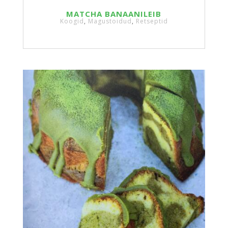
MATCHA BANAANILEIB
Koogid
,
Magustoidud
,
Retseptid