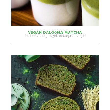
VEGAN DALGONA MATCHA
Gluteenivaba
,
Joogid
,
Retseptid
,
Vegan