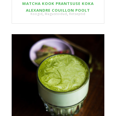
MATCHA KOOK PRANTSUSE KOKA
ALEXANDRE COUILLON POOLT
Koogid
,
Magustoidud
,
Retseptid