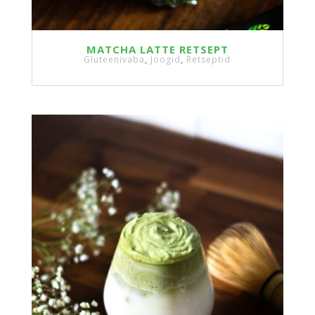
MATCHA LATTE RETSEPT
Gluteenivaba
,
Joogid
,
Retseptid