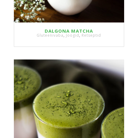
DALGONA MATCHA
Gluteenivaba
,
Joogid
,
Retseptid