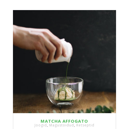
MATCHA AFFOGATO
Joogid
,
Magustoidud
,
Retseptid