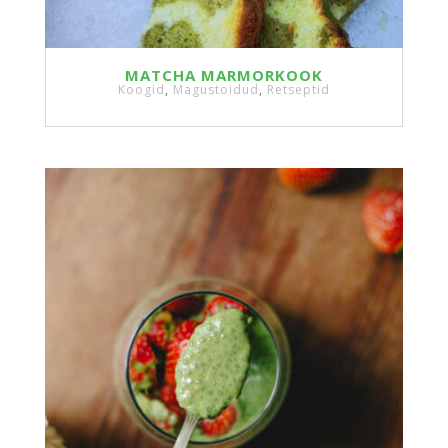
MATCHA MARMORKOOK
Koogid
,
Magustoidud
,
Retseptid