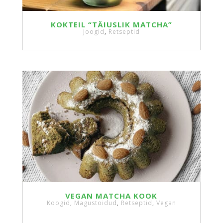
KOKTEIL “TÄIUSLIK MATCHA”
Joogid
,
Retseptid
VEGAN MATCHA KOOK
Koogid
,
Magustoidud
,
Retseptid
,
Vegan