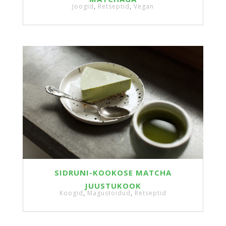
Joogid
,
Retseptid
,
Vegan
SIDRUNI-KOOKOSE MATCHA
JUUSTUKOOK
Koogid
,
Magustoidud
,
Retseptid