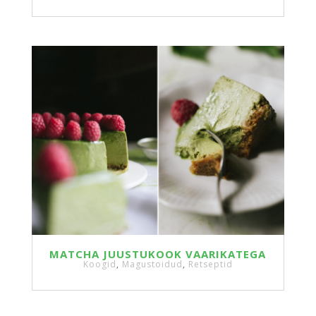
MATCHA JUUSTUKOOK VAARIKATEGA
Koogid
,
Magustoidud
,
Retseptid