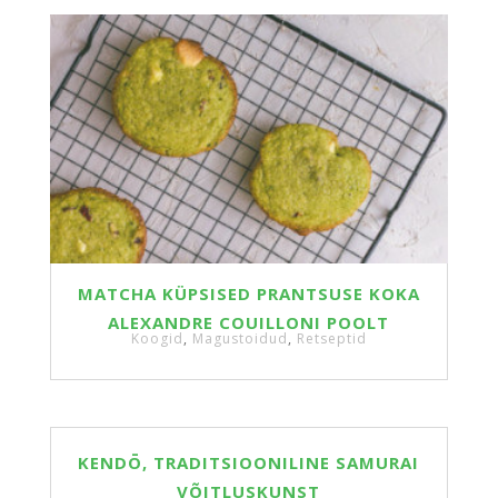
MATCHA KÜPSISED PRANTSUSE KOKA
ALEXANDRE COUILLONI POOLT
Koogid
,
Magustoidud
,
Retseptid
KENDŌ, TRADITSIOONILINE SAMURAI
VÕITLUSKUNST