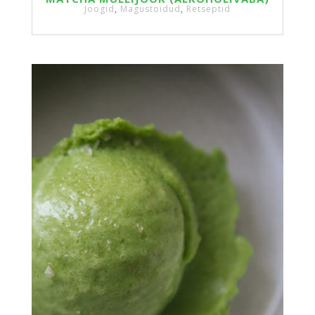
Joogid
,
Magustoidud
,
Retseptid