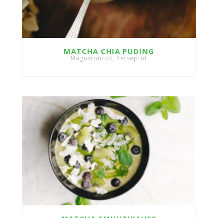
MATCHA CHIA PUDING
Magustoidud
,
Retseptid