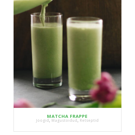
MATCHA FRAPPE
Joogid
,
Magustoidud
,
Retseptid