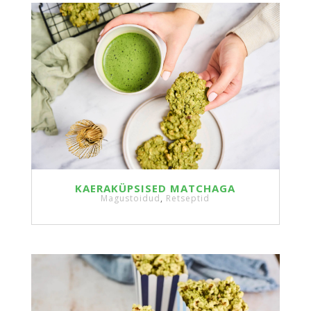
KAERAKÜPSISED MATCHAGA
Magustoidud
,
Retseptid