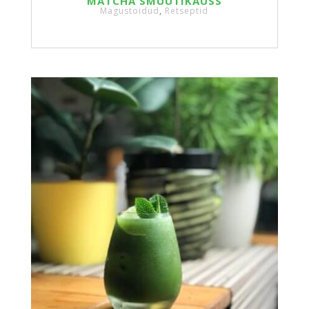
MATCHA SMUUTIKAUSS
Magustoidud
,
Retseptid