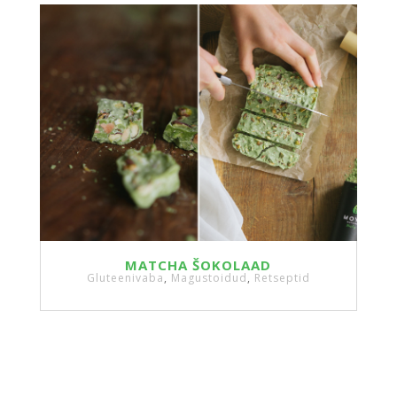
MATCHA ŠOKOLAAD
Gluteenivaba
,
Magustoidud
,
Retseptid